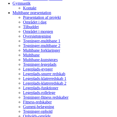
Gymnastik
Kontakt
Multibane præsentation
Præsentation af projekt
Området i dag
Tilbuddet
Området i morgen
Oversigtstegning
Tegninger-multibane 1
Tegninger-multibane 2
Multibane forklaringer
Multibane
Multibane-kunstgræs
Tegninger-legeplads
Legeplads-gynger
Legeplads-snurre redskab
Legeplads-klatreredskab 1
Legeplads-klatreredskab 2
Legeplads-funktioner
Legeplads-rollelege
Tegninger-fitness redskaber
Fitness-redskaber
Gummi-belægning
Tegninger-ophold
Opholds-område