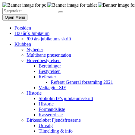
Open Menu
Forsiden
100 år`s Jubilæum
!00 års jubilæums skrift
Klubben
Nyheder
Multibane præsentation
Hovedbestyrelsen
Beretninger
Bestyrelsen
Referater
Referat General forsamling 2021
Vedtægter SIF
Historie
Stoholm IF's jubilæumsskrift
Historie
Formandsliste
Kassererliste
Birkesøløbet Fjendsfræserne
Udvalg
Tilmelding & info