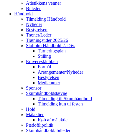
Atletikkens venner
Billeder
Håndbold
Tilmelding Håndbold
Nyheder
Bestyrelsen
Træner/Leder
Træningstider 2025/26
Stoholm Håndbold 2. Div.
Turneringsplan
Stilling
Erhvervsklubben
Formål
Arrangementer/Nyheder
Bestyrelsen
Medlemmer
Sponsor
Skumhåndboldstævne
Tilmelding til Skumhåndbold
Tilmelding kun til festen
Hold
Målaktier
Køb af målaktie
Pædofilipolitik
Skumhåndbold, billeder