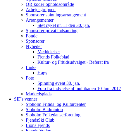
QR koder-opholdsområde
Arbejdsgruppen
Sponsorer spinningsarrangement
Arrangementer
Støt cykel nr. 11 den 30. jan.
Sponsorer privat indsamling
Fonde
Sponsorer
Nyheder
Meddelelser
Fjends Folkeblad
Kultur- og Fritidsudvalget - Referat fra
Links
Hags
Foto
Spinning event 30. jan.
Foto fra indvielse af multibanen 10 Juni 2017
Markedsplads
SIF's venner
Stoholm Fritids- og Kulturcenter
Stoholm Badminton
Stoholm Folkedanserforening
FjendsSki Club
Lions Fjends
Fjends Volley