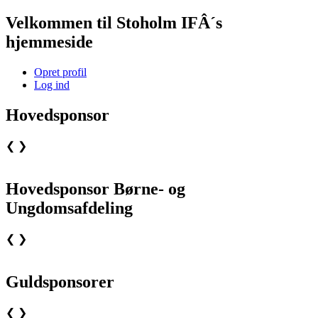
Velkommen til Stoholm IFÂ´s
hjemmeside
Opret profil
Log ind
Hovedsponsor
❮
❯
Hovedsponsor Børne- og
Ungdomsafdeling
❮
❯
Guldsponsorer
❮
❯