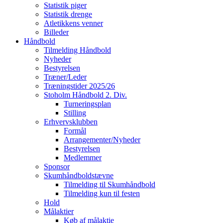
Statistik piger
Statistik drenge
Atletikkens venner
Billeder
Håndbold
Tilmelding Håndbold
Nyheder
Bestyrelsen
Træner/Leder
Træningstider 2025/26
Stoholm Håndbold 2. Div.
Turneringsplan
Stilling
Erhvervsklubben
Formål
Arrangementer/Nyheder
Bestyrelsen
Medlemmer
Sponsor
Skumhåndboldstævne
Tilmelding til Skumhåndbold
Tilmelding kun til festen
Hold
Målaktier
Køb af målaktie