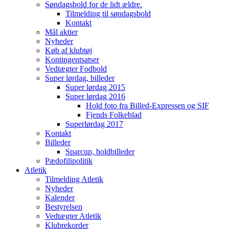
Søndagsbold for de lidt ældre.
Tilmelding til søndagsbold
Kontakt
Mål aktier
Nyheder
Køb af klubtøj
Kontingentsatser
Vedtægter Fodbold
Super lørdag, billeder
Super lørdag 2015
Super lørdag 2016
Hold foto fra Billed-Expressen og SIF
Fjends Folkeblad
Superlørdag 2017
Kontakt
Billeder
Sparcup, holdbilleder
Pædofilipolitik
Atletik
Tilmelding Atletik
Nyheder
Kalender
Bestyrelsen
Vedtægter Atletik
Klubrekorder