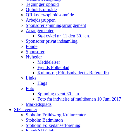
Tegninger-ophold
Opholds-område
QR koder-opholdsområde
Arbejdsgruppen
Sponsorer spinningsarrangement
Arrangementer
Støt cykel nr. 11 den 30. jan.
Sponsorer privat indsamling
Fonde
Sponsorer
Nyheder
Meddelelser
Fjends Folkeblad
Kultur- og Fritidsudvalget - Referat fra
Links
Hags
Foto
Spinning event 30. jan.
Foto fra indvielse af multibanen 10 Juni 2017
Markedsplads
SIF's venner
Stoholm Fritids- og Kulturcenter
Stoholm Badminton
Stoholm Folkedanserforening
FjendsSki Club