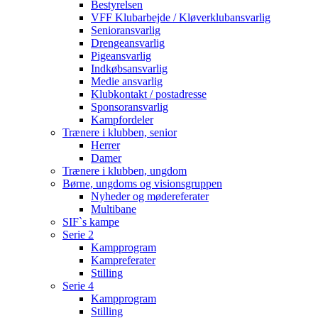
Bestyrelsen
VFF Klubarbejde / Kløverklubansvarlig
Senioransvarlig
Drengeansvarlig
Pigeansvarlig
Indkøbsansvarlig
Medie ansvarlig
Klubkontakt / postadresse
Sponsoransvarlig
Kampfordeler
Trænere i klubben, senior
Herrer
Damer
Trænere i klubben, ungdom
Børne, ungdoms og visionsgruppen
Nyheder og mødereferater
Multibane
SIF`s kampe
Serie 2
Kampprogram
Kampreferater
Stilling
Serie 4
Kampprogram
Stilling