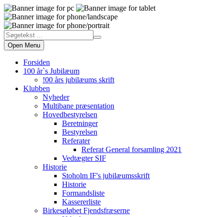
Open Menu
Forsiden
100 år`s Jubilæum
!00 års jubilæums skrift
Klubben
Nyheder
Multibane præsentation
Hovedbestyrelsen
Beretninger
Bestyrelsen
Referater
Referat General forsamling 2021
Vedtægter SIF
Historie
Stoholm IF's jubilæumsskrift
Historie
Formandsliste
Kassererliste
Birkesøløbet Fjendsfræserne