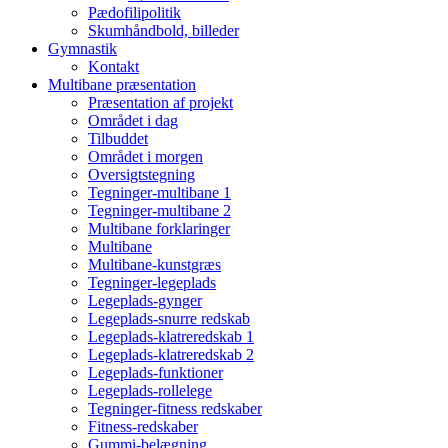
Pædofilipolitik
Skumhåndbold, billeder
Gymnastik
Kontakt
Multibane præsentation
Præsentation af projekt
Området i dag
Tilbuddet
Området i morgen
Oversigtstegning
Tegninger-multibane 1
Tegninger-multibane 2
Multibane forklaringer
Multibane
Multibane-kunstgræs
Tegninger-legeplads
Legeplads-gynger
Legeplads-snurre redskab
Legeplads-klatreredskab 1
Legeplads-klatreredskab 2
Legeplads-funktioner
Legeplads-rollelege
Tegninger-fitness redskaber
Fitness-redskaber
Gummi-belægning