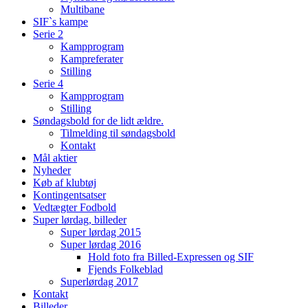
Multibane
SIF`s kampe
Serie 2
Kampprogram
Kampreferater
Stilling
Serie 4
Kampprogram
Stilling
Søndagsbold for de lidt ældre.
Tilmelding til søndagsbold
Kontakt
Mål aktier
Nyheder
Køb af klubtøj
Kontingentsatser
Vedtægter Fodbold
Super lørdag, billeder
Super lørdag 2015
Super lørdag 2016
Hold foto fra Billed-Expressen og SIF
Fjends Folkeblad
Superlørdag 2017
Kontakt
Billeder