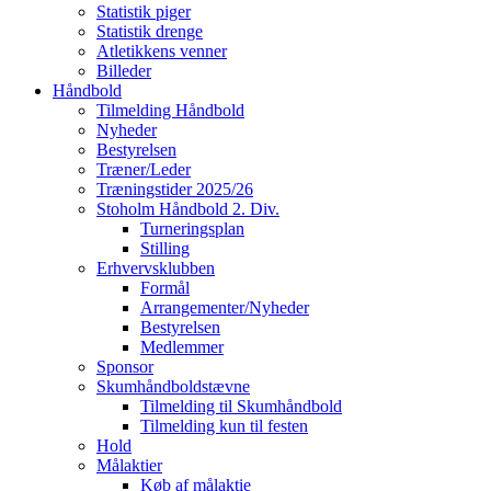
Statistik piger
Statistik drenge
Atletikkens venner
Billeder
Håndbold
Tilmelding Håndbold
Nyheder
Bestyrelsen
Træner/Leder
Træningstider 2025/26
Stoholm Håndbold 2. Div.
Turneringsplan
Stilling
Erhvervsklubben
Formål
Arrangementer/Nyheder
Bestyrelsen
Medlemmer
Sponsor
Skumhåndboldstævne
Tilmelding til Skumhåndbold
Tilmelding kun til festen
Hold
Målaktier
Køb af målaktie