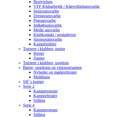
Bestyrelsen
VFF Klubarbejde / Kløverklubansvarlig
Senioransvarlig
Drengeansvarlig
Pigeansvarlig
Indkøbsansvarlig
Medie ansvarlig
Klubkontakt / postadresse
Sponsoransvarlig
Kampfordeler
Trænere i klubben, senior
Herrer
Damer
Trænere i klubben, ungdom
Børne, ungdoms og visionsgruppen
Nyheder og mødereferater
Multibane
SIF`s kampe
Serie 2
Kampprogram
Kampreferater
Stilling
Serie 4
Kampprogram
Stilling