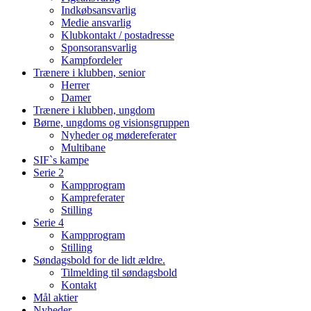
Indkøbsansvarlig
Medie ansvarlig
Klubkontakt / postadresse
Sponsoransvarlig
Kampfordeler
Trænere i klubben, senior
Herrer
Damer
Trænere i klubben, ungdom
Børne, ungdoms og visionsgruppen
Nyheder og mødereferater
Multibane
SIF`s kampe
Serie 2
Kampprogram
Kampreferater
Stilling
Serie 4
Kampprogram
Stilling
Søndagsbold for de lidt ældre.
Tilmelding til søndagsbold
Kontakt
Mål aktier
Nyheder