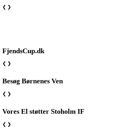
❮
❯
FjendsCup.dk
❮
❯
Besøg Børnenes Ven
❮
❯
Vores El støtter Stoholm IF
❮
❯