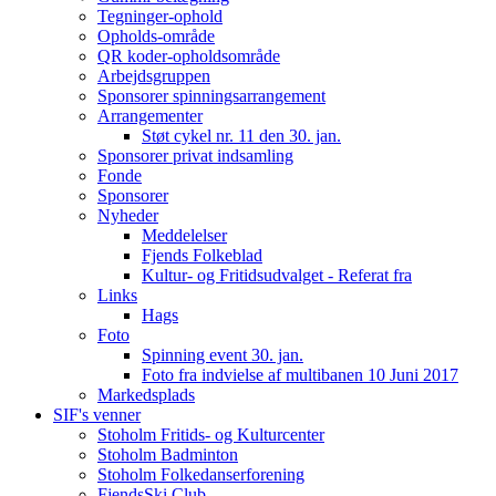
Tegninger-ophold
Opholds-område
QR koder-opholdsområde
Arbejdsgruppen
Sponsorer spinningsarrangement
Arrangementer
Støt cykel nr. 11 den 30. jan.
Sponsorer privat indsamling
Fonde
Sponsorer
Nyheder
Meddelelser
Fjends Folkeblad
Kultur- og Fritidsudvalget - Referat fra
Links
Hags
Foto
Spinning event 30. jan.
Foto fra indvielse af multibanen 10 Juni 2017
Markedsplads
SIF's venner
Stoholm Fritids- og Kulturcenter
Stoholm Badminton
Stoholm Folkedanserforening
FjendsSki Club