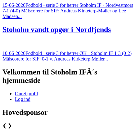
15-06-2026
Fodbold - serie 3 for herrer Stoholm IF - Nordvestmors
7-1 (4-0) Målscorere for SIF: Andreas Kirketerp-Møller og Lee
Madsen...
Stoholm vandt opgør i Nordfjends
10-06-2026
Fodbold - serie 3 for herrer ØK - Stoholm IF 1-3 (0-2)
Målscorere for SIF: 0-1 v. Andreas Kirketerp Møller...
Velkommen til Stoholm IFÂ´s
hjemmeside
Opret profil
Log ind
Hovedsponsor
❮
❯