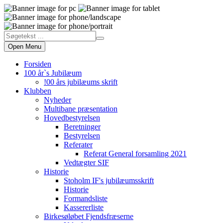
Open Menu
Forsiden
100 år`s Jubilæum
!00 års jubilæums skrift
Klubben
Nyheder
Multibane præsentation
Hovedbestyrelsen
Beretninger
Bestyrelsen
Referater
Referat General forsamling 2021
Vedtægter SIF
Historie
Stoholm IF's jubilæumsskrift
Historie
Formandsliste
Kassererliste
Birkesøløbet Fjendsfræserne