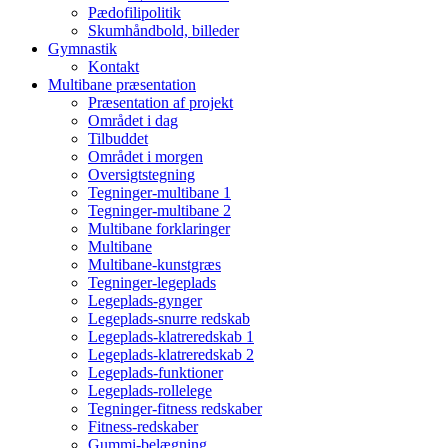
Pædofilipolitik
Skumhåndbold, billeder
Gymnastik
Kontakt
Multibane præsentation
Præsentation af projekt
Området i dag
Tilbuddet
Området i morgen
Oversigtstegning
Tegninger-multibane 1
Tegninger-multibane 2
Multibane forklaringer
Multibane
Multibane-kunstgræs
Tegninger-legeplads
Legeplads-gynger
Legeplads-snurre redskab
Legeplads-klatreredskab 1
Legeplads-klatreredskab 2
Legeplads-funktioner
Legeplads-rollelege
Tegninger-fitness redskaber
Fitness-redskaber
Gummi-belægning