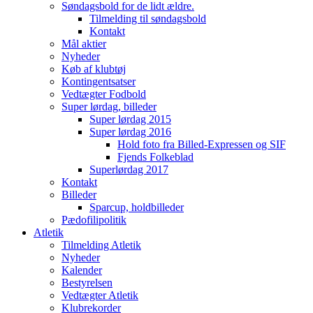
Søndagsbold for de lidt ældre.
Tilmelding til søndagsbold
Kontakt
Mål aktier
Nyheder
Køb af klubtøj
Kontingentsatser
Vedtægter Fodbold
Super lørdag, billeder
Super lørdag 2015
Super lørdag 2016
Hold foto fra Billed-Expressen og SIF
Fjends Folkeblad
Superlørdag 2017
Kontakt
Billeder
Sparcup, holdbilleder
Pædofilipolitik
Atletik
Tilmelding Atletik
Nyheder
Kalender
Bestyrelsen
Vedtægter Atletik
Klubrekorder