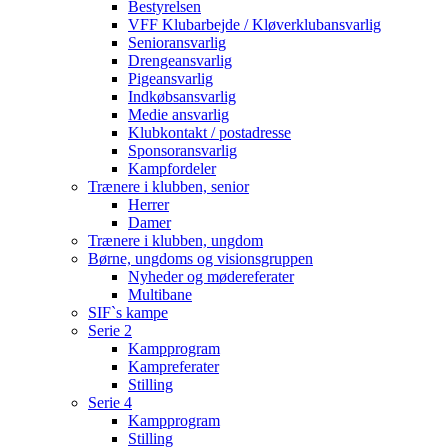
Bestyrelsen
VFF Klubarbejde / Kløverklubansvarlig
Senioransvarlig
Drengeansvarlig
Pigeansvarlig
Indkøbsansvarlig
Medie ansvarlig
Klubkontakt / postadresse
Sponsoransvarlig
Kampfordeler
Trænere i klubben, senior
Herrer
Damer
Trænere i klubben, ungdom
Børne, ungdoms og visionsgruppen
Nyheder og mødereferater
Multibane
SIF`s kampe
Serie 2
Kampprogram
Kampreferater
Stilling
Serie 4
Kampprogram
Stilling