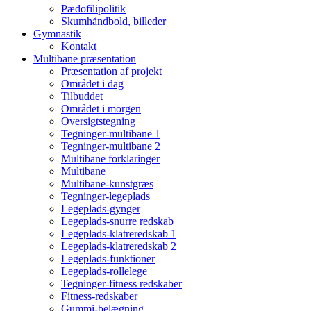
Pædofilipolitik
Skumhåndbold, billeder
Gymnastik
Kontakt
Multibane præsentation
Præsentation af projekt
Området i dag
Tilbuddet
Området i morgen
Oversigtstegning
Tegninger-multibane 1
Tegninger-multibane 2
Multibane forklaringer
Multibane
Multibane-kunstgræs
Tegninger-legeplads
Legeplads-gynger
Legeplads-snurre redskab
Legeplads-klatreredskab 1
Legeplads-klatreredskab 2
Legeplads-funktioner
Legeplads-rollelege
Tegninger-fitness redskaber
Fitness-redskaber
Gummi-belægning