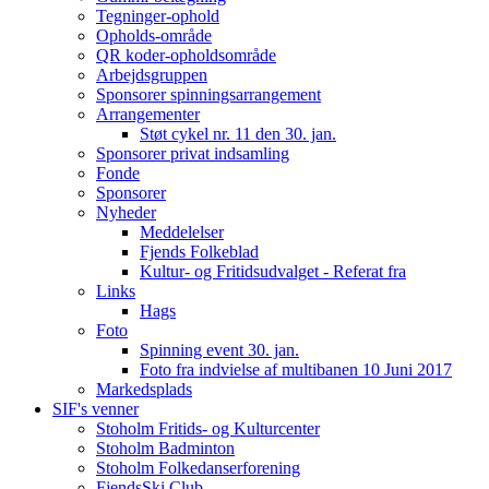
Tegninger-ophold
Opholds-område
QR koder-opholdsområde
Arbejdsgruppen
Sponsorer spinningsarrangement
Arrangementer
Støt cykel nr. 11 den 30. jan.
Sponsorer privat indsamling
Fonde
Sponsorer
Nyheder
Meddelelser
Fjends Folkeblad
Kultur- og Fritidsudvalget - Referat fra
Links
Hags
Foto
Spinning event 30. jan.
Foto fra indvielse af multibanen 10 Juni 2017
Markedsplads
SIF's venner
Stoholm Fritids- og Kulturcenter
Stoholm Badminton
Stoholm Folkedanserforening
FjendsSki Club