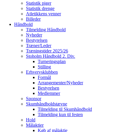
Statistik piger
Statistik drenge
Atletikkens venner
Billeder
Håndbold
Tilmelding Håndbold
Nyheder
Bestyrelsen
Træner/Leder
Træningstider 2025/26
Stoholm Håndbold 2. Div.
Turneringsplan
Stilling
Erhvervsklubben
Formål
Arrangementer/Nyheder
Bestyrelsen
Medlemmer
Sponsor
Skumhåndboldstævne
Tilmelding til Skumhåndbold
Tilmelding kun til festen
Hold
Målaktier
Køb af målaktie