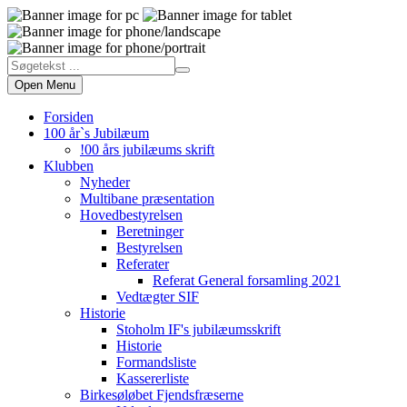
Open Menu
Forsiden
100 år`s Jubilæum
!00 års jubilæums skrift
Klubben
Nyheder
Multibane præsentation
Hovedbestyrelsen
Beretninger
Bestyrelsen
Referater
Referat General forsamling 2021
Vedtægter SIF
Historie
Stoholm IF's jubilæumsskrift
Historie
Formandsliste
Kassererliste
Birkesøløbet Fjendsfræserne