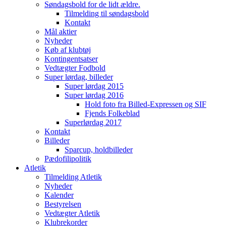
Søndagsbold for de lidt ældre.
Tilmelding til søndagsbold
Kontakt
Mål aktier
Nyheder
Køb af klubtøj
Kontingentsatser
Vedtægter Fodbold
Super lørdag, billeder
Super lørdag 2015
Super lørdag 2016
Hold foto fra Billed-Expressen og SIF
Fjends Folkeblad
Superlørdag 2017
Kontakt
Billeder
Sparcup, holdbilleder
Pædofilipolitik
Atletik
Tilmelding Atletik
Nyheder
Kalender
Bestyrelsen
Vedtægter Atletik
Klubrekorder