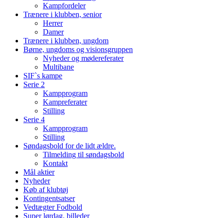
Kampfordeler
Trænere i klubben, senior
Herrer
Damer
Trænere i klubben, ungdom
Børne, ungdoms og visionsgruppen
Nyheder og mødereferater
Multibane
SIF`s kampe
Serie 2
Kampprogram
Kampreferater
Stilling
Serie 4
Kampprogram
Stilling
Søndagsbold for de lidt ældre.
Tilmelding til søndagsbold
Kontakt
Mål aktier
Nyheder
Køb af klubtøj
Kontingentsatser
Vedtægter Fodbold
Super lørdag, billeder