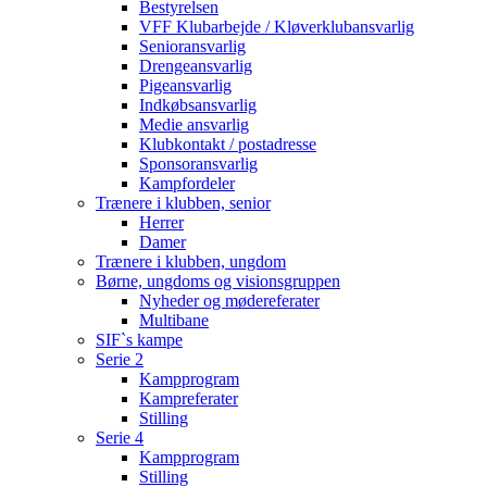
Bestyrelsen
VFF Klubarbejde / Kløverklubansvarlig
Senioransvarlig
Drengeansvarlig
Pigeansvarlig
Indkøbsansvarlig
Medie ansvarlig
Klubkontakt / postadresse
Sponsoransvarlig
Kampfordeler
Trænere i klubben, senior
Herrer
Damer
Trænere i klubben, ungdom
Børne, ungdoms og visionsgruppen
Nyheder og mødereferater
Multibane
SIF`s kampe
Serie 2
Kampprogram
Kampreferater
Stilling
Serie 4
Kampprogram
Stilling