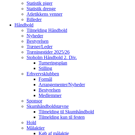
Statistik piger
Statistik drenge
Atletikkens venner
Billeder
Håndbold
Tilmelding Håndbold
Nyheder
Bestyrelsen
Træner/Leder
Træningstider 2025/26
Stoholm Håndbold 2. Div.
Turneringsplan
Stilling
Erhvervsklubben
Formål
Arrangementer/Nyheder
Bestyrelsen
Medlemmer
Sponsor
Skumhåndboldstævne
Tilmelding til Skumhåndbold
Tilmelding kun til festen
Hold
Målaktier
Køb af målaktie