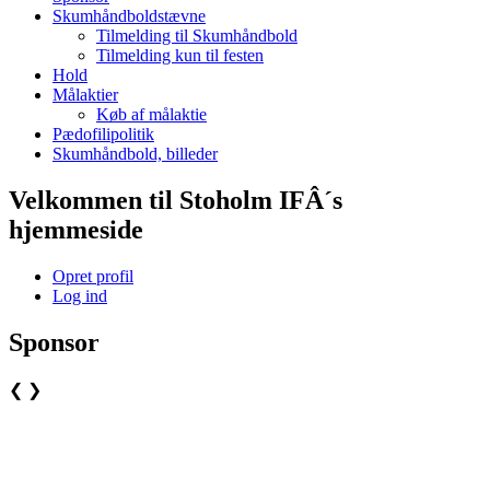
Skumhåndboldstævne
Tilmelding til Skumhåndbold
Tilmelding kun til festen
Hold
Målaktier
Køb af målaktie
Pædofilipolitik
Skumhåndbold, billeder
Velkommen til Stoholm IFÂ´s
hjemmeside
Opret profil
Log ind
Sponsor
❮
❯