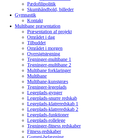
Pædofilipolitik
Skumhåndbold, billeder
Gymnastik
Kontakt
Multibane præsentation
Præsentation af projekt
Området i dag
Tilbuddet
Området i morgen
Oversigtstegning
Tegninger-multibane 1
Tegninger-multibane 2
Multibane forklaringer
Multibane
Multibane-kunstgræs
Tegninger-legeplads
Legeplads-gynger
Legeplads-snurre redskab
Legeplads-klatreredskab 1
Legeplads-klatreredskab 2
Legeplads-funktioner
Legeplads-rollelege
Tegninger-fitness redskaber
Fitness-redskaber
Gummi-belægning