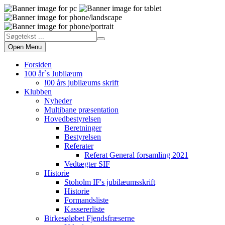
Open Menu
Forsiden
100 år`s Jubilæum
!00 års jubilæums skrift
Klubben
Nyheder
Multibane præsentation
Hovedbestyrelsen
Beretninger
Bestyrelsen
Referater
Referat General forsamling 2021
Vedtægter SIF
Historie
Stoholm IF's jubilæumsskrift
Historie
Formandsliste
Kassererliste
Birkesøløbet Fjendsfræserne