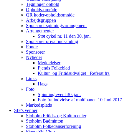
Tegninger-ophold
Opholds-område
QR koder-opholdsområde
Arbejdsgruppen
Sponsorer spinningsarrangement
Arrangementer
Støt cykel nr. 11 den 30. jan.
Sponsorer privat indsamling
Fonde
Sponsorer
Nyheder
Meddelelser
Fjends Folkeblad
Kultur- og Fritidsudvalget - Referat fra
Links
Hags
Foto
Spinning event 30. jan.
Foto fra indvielse af multibanen 10 Juni 2017
Markedsplads
SIF's venner
Stoholm Fritids- og Kulturcenter
Stoholm Badminton
Stoholm Folkedanserforening
FjendsSki Club