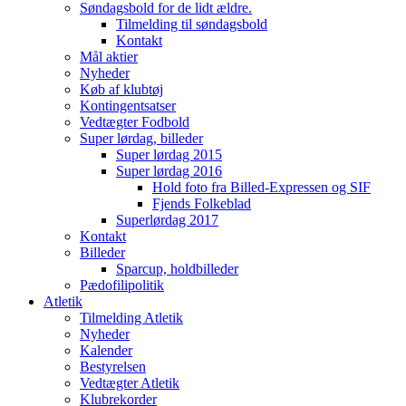
Søndagsbold for de lidt ældre.
Tilmelding til søndagsbold
Kontakt
Mål aktier
Nyheder
Køb af klubtøj
Kontingentsatser
Vedtægter Fodbold
Super lørdag, billeder
Super lørdag 2015
Super lørdag 2016
Hold foto fra Billed-Expressen og SIF
Fjends Folkeblad
Superlørdag 2017
Kontakt
Billeder
Sparcup, holdbilleder
Pædofilipolitik
Atletik
Tilmelding Atletik
Nyheder
Kalender
Bestyrelsen
Vedtægter Atletik
Klubrekorder