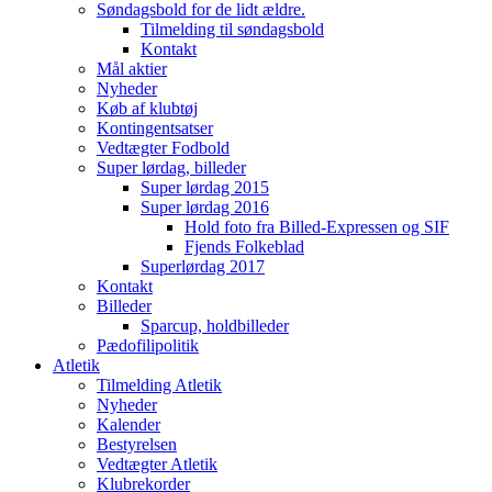
Søndagsbold for de lidt ældre.
Tilmelding til søndagsbold
Kontakt
Mål aktier
Nyheder
Køb af klubtøj
Kontingentsatser
Vedtægter Fodbold
Super lørdag, billeder
Super lørdag 2015
Super lørdag 2016
Hold foto fra Billed-Expressen og SIF
Fjends Folkeblad
Superlørdag 2017
Kontakt
Billeder
Sparcup, holdbilleder
Pædofilipolitik
Atletik
Tilmelding Atletik
Nyheder
Kalender
Bestyrelsen
Vedtægter Atletik
Klubrekorder