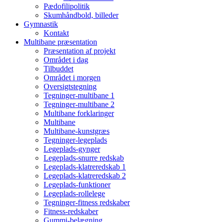
Pædofilipolitik
Skumhåndbold, billeder
Gymnastik
Kontakt
Multibane præsentation
Præsentation af projekt
Området i dag
Tilbuddet
Området i morgen
Oversigtstegning
Tegninger-multibane 1
Tegninger-multibane 2
Multibane forklaringer
Multibane
Multibane-kunstgræs
Tegninger-legeplads
Legeplads-gynger
Legeplads-snurre redskab
Legeplads-klatreredskab 1
Legeplads-klatreredskab 2
Legeplads-funktioner
Legeplads-rollelege
Tegninger-fitness redskaber
Fitness-redskaber
Gummi-belægning