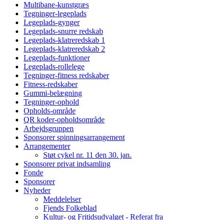
Multibane-kunstgræs
Tegninger-legeplads
Legeplads-gynger
Legeplads-snurre redskab
Legeplads-klatreredskab 1
Legeplads-klatreredskab 2
Legeplads-funktioner
Legeplads-rollelege
Tegninger-fitness redskaber
Fitness-redskaber
Gummi-belægning
Tegninger-ophold
Opholds-område
QR koder-opholdsområde
Arbejdsgruppen
Sponsorer spinningsarrangement
Arrangementer
Støt cykel nr. 11 den 30. jan.
Sponsorer privat indsamling
Fonde
Sponsorer
Nyheder
Meddelelser
Fjends Folkeblad
Kultur- og Fritidsudvalget - Referat fra