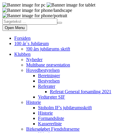
Open Menu
Forsiden
100 år`s Jubilæum
!00 års jubilæums skrift
Klubben
Nyheder
Multibane præsentation
Hovedbestyrelsen
Beretninger
Bestyrelsen
Referater
Referat General forsamling 2021
Vedtægter SIF
Historie
Stoholm IF's jubilæumsskrift
Historie
Formandsliste
Kassererliste
Birkesøløbet Fjendsfræserne