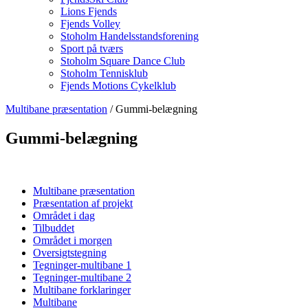
Lions Fjends
Fjends Volley
Stoholm Handelsstandsforening
Sport på tværs
Stoholm Square Dance Club
Stoholm Tennisklub
Fjends Motions Cykelklub
Multibane præsentation
/ Gummi-belægning
Gummi-belægning
Multibane præsentation
Præsentation af projekt
Området i dag
Tilbuddet
Området i morgen
Oversigtstegning
Tegninger-multibane 1
Tegninger-multibane 2
Multibane forklaringer
Multibane