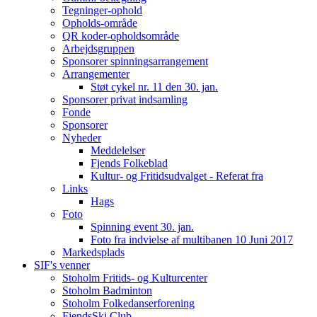
Tegninger-ophold
Opholds-område
QR koder-opholdsområde
Arbejdsgruppen
Sponsorer spinningsarrangement
Arrangementer
Støt cykel nr. 11 den 30. jan.
Sponsorer privat indsamling
Fonde
Sponsorer
Nyheder
Meddelelser
Fjends Folkeblad
Kultur- og Fritidsudvalget - Referat fra
Links
Hags
Foto
Spinning event 30. jan.
Foto fra indvielse af multibanen 10 Juni 2017
Markedsplads
SIF's venner
Stoholm Fritids- og Kulturcenter
Stoholm Badminton
Stoholm Folkedanserforening
FjendsSki Club