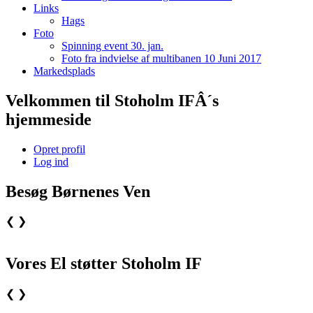
Links
Hags
Foto
Spinning event 30. jan.
Foto fra indvielse af multibanen 10 Juni 2017
Markedsplads
Velkommen til Stoholm IFÂ´s
hjemmeside
Opret profil
Log ind
Besøg Børnenes Ven
❮
❯
Vores El støtter Stoholm IF
❮
❯