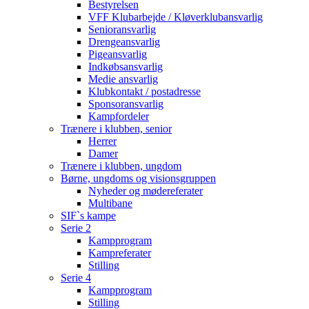
Bestyrelsen
VFF Klubarbejde / Kløverklubansvarlig
Senioransvarlig
Drengeansvarlig
Pigeansvarlig
Indkøbsansvarlig
Medie ansvarlig
Klubkontakt / postadresse
Sponsoransvarlig
Kampfordeler
Trænere i klubben, senior
Herrer
Damer
Trænere i klubben, ungdom
Børne, ungdoms og visionsgruppen
Nyheder og mødereferater
Multibane
SIF`s kampe
Serie 2
Kampprogram
Kampreferater
Stilling
Serie 4
Kampprogram
Stilling