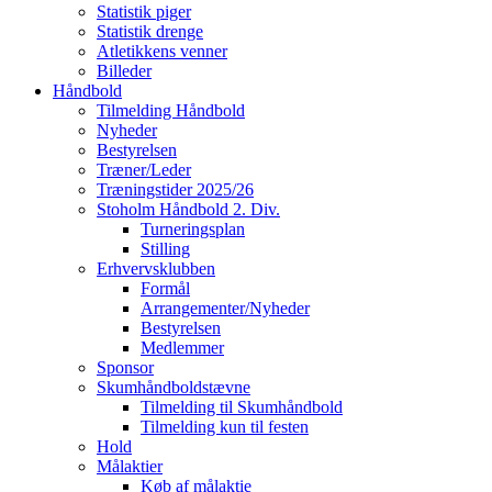
Statistik piger
Statistik drenge
Atletikkens venner
Billeder
Håndbold
Tilmelding Håndbold
Nyheder
Bestyrelsen
Træner/Leder
Træningstider 2025/26
Stoholm Håndbold 2. Div.
Turneringsplan
Stilling
Erhvervsklubben
Formål
Arrangementer/Nyheder
Bestyrelsen
Medlemmer
Sponsor
Skumhåndboldstævne
Tilmelding til Skumhåndbold
Tilmelding kun til festen
Hold
Målaktier
Køb af målaktie