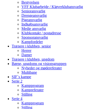
Bestyrelsen
VFF Klubarbejde / Kløverklubansvarlig
Senioransvarlig
Drengeansvarlig
Pigeansvarlig
Indkøbsansvarlig
Medie ansvarlig
Klubkontakt / postadresse
Sponsoransvarlig
Kampfordeler
Trænere i klubben, senior
Herrer
Damer
Trænere i klubben, ungdom
Børne, ungdoms og visionsgruppen
Nyheder og mødereferater
Multibane
SIF`s kampe
Serie 2
Kampprogram
Kampreferater
Stilling
Serie 4
Kampprogram
Stilling