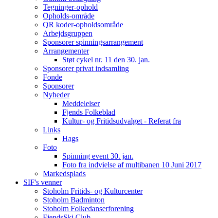
Tegninger-ophold
Opholds-område
QR koder-opholdsområde
Arbejdsgruppen
Sponsorer spinningsarrangement
Arrangementer
Støt cykel nr. 11 den 30. jan.
Sponsorer privat indsamling
Fonde
Sponsorer
Nyheder
Meddelelser
Fjends Folkeblad
Kultur- og Fritidsudvalget - Referat fra
Links
Hags
Foto
Spinning event 30. jan.
Foto fra indvielse af multibanen 10 Juni 2017
Markedsplads
SIF's venner
Stoholm Fritids- og Kulturcenter
Stoholm Badminton
Stoholm Folkedanserforening
FjendsSki Club