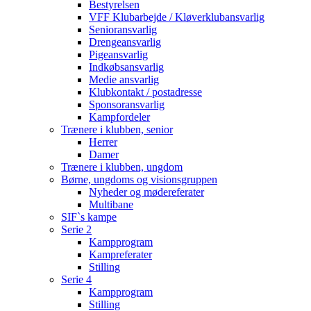
Bestyrelsen
VFF Klubarbejde / Kløverklubansvarlig
Senioransvarlig
Drengeansvarlig
Pigeansvarlig
Indkøbsansvarlig
Medie ansvarlig
Klubkontakt / postadresse
Sponsoransvarlig
Kampfordeler
Trænere i klubben, senior
Herrer
Damer
Trænere i klubben, ungdom
Børne, ungdoms og visionsgruppen
Nyheder og mødereferater
Multibane
SIF`s kampe
Serie 2
Kampprogram
Kampreferater
Stilling
Serie 4
Kampprogram
Stilling