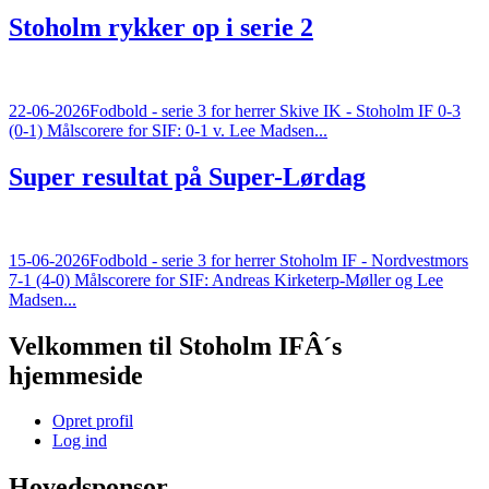
Stoholm rykker op i serie 2
22-06-2026
Fodbold - serie 3 for herrer Skive IK - Stoholm IF 0-3
(0-1) Målscorere for SIF: 0-1 v. Lee Madsen...
Super resultat på Super-Lørdag
15-06-2026
Fodbold - serie 3 for herrer Stoholm IF - Nordvestmors
7-1 (4-0) Målscorere for SIF: Andreas Kirketerp-Møller og Lee
Madsen...
Velkommen til Stoholm IFÂ´s
hjemmeside
Opret profil
Log ind
Hovedsponsor