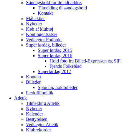
Søndagsbold for de lidt ældre.
Tilmelding til søndagsbold
Kontakt
Mål aktier
Nyheder
Køb af klubtøj
Kontingentsatser
Vedtægter Fodbold
Super lørdag, billeder
Super lørdag 2015
Super lørdag 2016
Hold foto fra Billed-Expressen og SIF
Fjends Folkeblad
Superlørdag 2017
Kontakt
Billeder
Sparcup, holdbilleder
Pædofilipolitik
Atletik
Tilmelding Atletik
Nyheder
Kalender
Bestyrelsen
Vedtægter Atletik
Klubrekorder