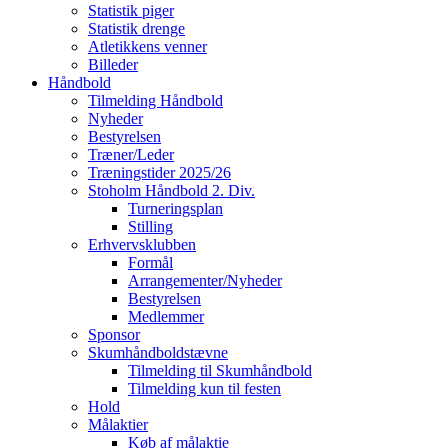
Statistik piger
Statistik drenge
Atletikkens venner
Billeder
Håndbold
Tilmelding Håndbold
Nyheder
Bestyrelsen
Træner/Leder
Træningstider 2025/26
Stoholm Håndbold 2. Div.
Turneringsplan
Stilling
Erhvervsklubben
Formål
Arrangementer/Nyheder
Bestyrelsen
Medlemmer
Sponsor
Skumhåndboldstævne
Tilmelding til Skumhåndbold
Tilmelding kun til festen
Hold
Målaktier
Køb af målaktie