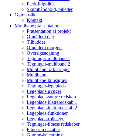
Pædofilipolitik
Skumhåndbold, billeder
Gymnastik
Kontakt
Multibane præsentation
Præsentation af projekt
Området i dag
Tilbuddet
Området i morgen
Oversigtstegning
Tegninger-multibane 1
Tegninger-multibane 2
Multibane forklaringer
Multibane
Multibane-kunstgræs
Tegninger-legeplads
Legeplads-gynger
Legeplads-snurre redskab
Legeplads-klatreredskab 1
Legeplads-klatreredskab 2
Legeplads-funktioner
Legeplads-rollelege
Tegninger-fitness redskaber
Fitness-redskaber
Gummi-belægning