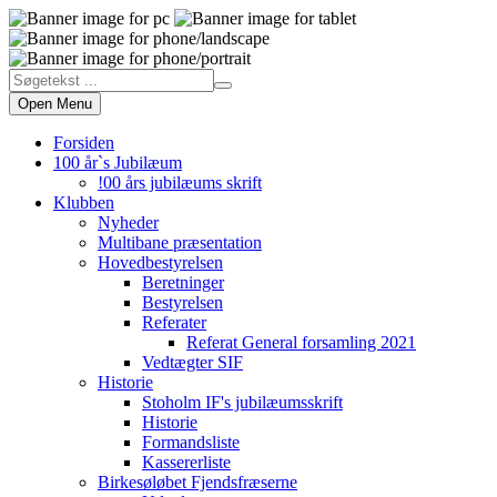
Open Menu
Forsiden
100 år`s Jubilæum
!00 års jubilæums skrift
Klubben
Nyheder
Multibane præsentation
Hovedbestyrelsen
Beretninger
Bestyrelsen
Referater
Referat General forsamling 2021
Vedtægter SIF
Historie
Stoholm IF's jubilæumsskrift
Historie
Formandsliste
Kassererliste
Birkesøløbet Fjendsfræserne