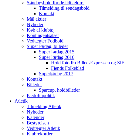
Søndagsbold for de lidt ældre.
Tilmelding til søndagsbold
Kontakt
Mål aktier
Nyheder
Køb af klubtøj
Kontingentsatser
Vedtægter Fodbold
Super lørdag, billeder
Super lørdag 2015
Super lørdag 2016
Hold foto fra Billed-Expressen og SIF
Fjends Folkeblad
Superlørdag 2017
Kontakt
Billeder
Sparcup, holdbilleder
Pædofilipolitik
Atletik
Tilmelding Atletik
Nyheder
Kalender
Bestyrelsen
Vedtægter Atletik
Klubrekorder