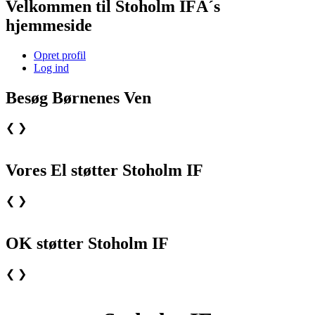
Velkommen til Stoholm IFÂ´s
hjemmeside
Opret profil
Log ind
Besøg Børnenes Ven
❮
❯
Vores El støtter Stoholm IF
❮
❯
OK støtter Stoholm IF
❮
❯