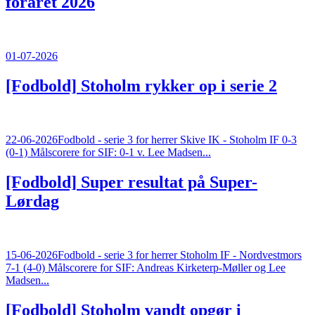
foråret 2026
01-07-2026
[Fodbold]
Stoholm rykker op i serie 2
22-06-2026
Fodbold - serie 3 for herrer Skive IK - Stoholm IF 0-3
(0-1) Målscorere for SIF: 0-1 v. Lee Madsen...
[Fodbold]
Super resultat på Super-
Lørdag
15-06-2026
Fodbold - serie 3 for herrer Stoholm IF - Nordvestmors
7-1 (4-0) Målscorere for SIF: Andreas Kirketerp-Møller og Lee
Madsen...
[Fodbold]
Stoholm vandt opgør i