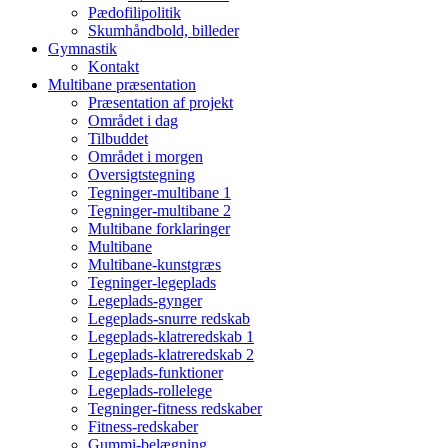
Pædofilipolitik
Skumhåndbold, billeder
Gymnastik
Kontakt
Multibane præsentation
Præsentation af projekt
Området i dag
Tilbuddet
Området i morgen
Oversigtstegning
Tegninger-multibane 1
Tegninger-multibane 2
Multibane forklaringer
Multibane
Multibane-kunstgræs
Tegninger-legeplads
Legeplads-gynger
Legeplads-snurre redskab
Legeplads-klatreredskab 1
Legeplads-klatreredskab 2
Legeplads-funktioner
Legeplads-rollelege
Tegninger-fitness redskaber
Fitness-redskaber
Gummi-belægning