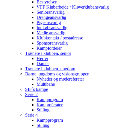
Bestyrelsen
VFF Klubarbejde / Kløverklubansvarlig
Senioransvarlig
Drengeansvarlig
Pigeansvarlig
Indkøbsansvarlig
Medie ansvarlig
Klubkontakt / postadresse
Sponsoransvarlig
Kampfordeler
Trænere i klubben, senior
Herrer
Damer
Trænere i klubben, ungdom
Børne, ungdoms og visionsgruppen
Nyheder og mødereferater
Multibane
SIF`s kampe
Serie 2
Kampprogram
Kampreferater
Stilling
Serie 4
Kampprogram
Stilling