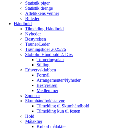
Statistik piger
Statistik drenge
Atletikkens venner
Billeder
Håndbold
Tilmelding Håndbold
Nyheder
Bestyrelsen
Træner/Leder
Træningstider 2025/26
Stoholm Håndbold 2. Div.
Turneringsplan
Stilling
Erhvervsklubben
Formål
Arrangementer/Nyheder
Bestyrelsen
Medlemmer
Sponsor
Skumhåndboldstævne
Tilmelding til Skumhåndbold
Tilmelding kun til festen
Hold
Målaktier
Køb af målaktie