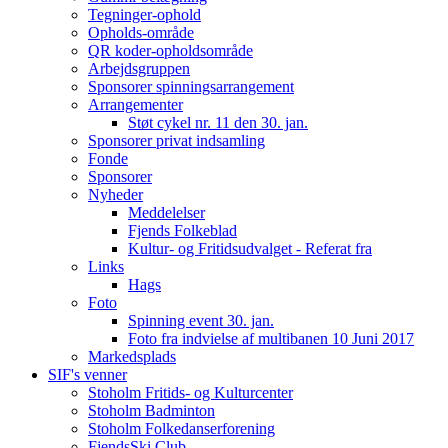
Tegninger-ophold
Opholds-område
QR koder-opholdsområde
Arbejdsgruppen
Sponsorer spinningsarrangement
Arrangementer
Støt cykel nr. 11 den 30. jan.
Sponsorer privat indsamling
Fonde
Sponsorer
Nyheder
Meddelelser
Fjends Folkeblad
Kultur- og Fritidsudvalget - Referat fra
Links
Hags
Foto
Spinning event 30. jan.
Foto fra indvielse af multibanen 10 Juni 2017
Markedsplads
SIF's venner
Stoholm Fritids- og Kulturcenter
Stoholm Badminton
Stoholm Folkedanserforening
FjendsSki Club