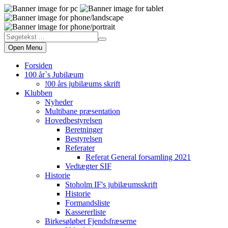
Open Menu
Forsiden
100 år`s Jubilæum
!00 års jubilæums skrift
Klubben
Nyheder
Multibane præsentation
Hovedbestyrelsen
Beretninger
Bestyrelsen
Referater
Referat General forsamling 2021
Vedtægter SIF
Historie
Stoholm IF's jubilæumsskrift
Historie
Formandsliste
Kassererliste
Birkesøløbet Fjendsfræserne