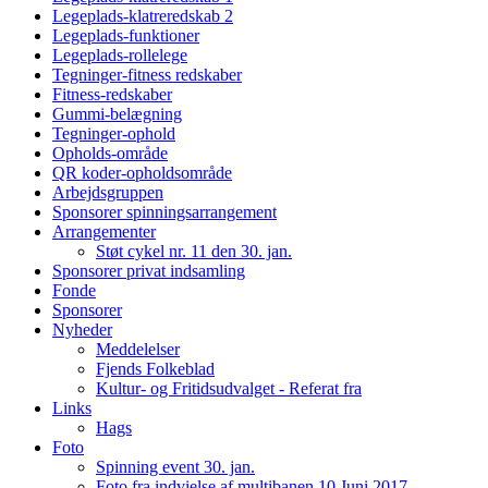
Legeplads-klatreredskab 2
Legeplads-funktioner
Legeplads-rollelege
Tegninger-fitness redskaber
Fitness-redskaber
Gummi-belægning
Tegninger-ophold
Opholds-område
QR koder-opholdsområde
Arbejdsgruppen
Sponsorer spinningsarrangement
Arrangementer
Støt cykel nr. 11 den 30. jan.
Sponsorer privat indsamling
Fonde
Sponsorer
Nyheder
Meddelelser
Fjends Folkeblad
Kultur- og Fritidsudvalget - Referat fra
Links
Hags
Foto
Spinning event 30. jan.
Foto fra indvielse af multibanen 10 Juni 2017