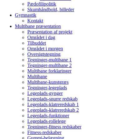
Pædofilipolitik
Skumhåndbold, billeder
Gymnastik
Kontakt
Multibane præsentation
Præsentation af projekt
Området i dag
Tilbuddet
Området i morgen
Oversigtstegning
Tegninger-multibane 1
Tegninger-multibane 2
Multibane forklaringer
Multibane
Multibane-kunstgræs
Tegninger-legeplads
Legeplads-gynger
Legeplads-snurre redskab
Legeplads-klatreredskab 1
Legeplads-klatreredskab 2
Legeplads-funktioner
Legeplads-rollelege
Tegninger-fitness redskaber
Fitness-redskaber
Gummi-belægning