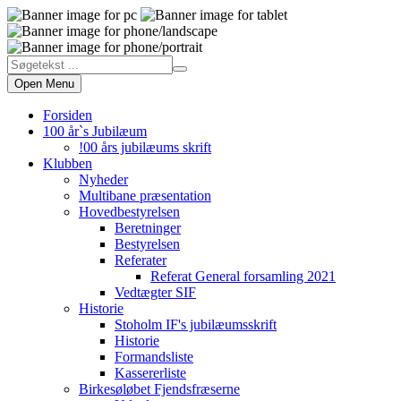
Open Menu
Forsiden
100 år`s Jubilæum
!00 års jubilæums skrift
Klubben
Nyheder
Multibane præsentation
Hovedbestyrelsen
Beretninger
Bestyrelsen
Referater
Referat General forsamling 2021
Vedtægter SIF
Historie
Stoholm IF's jubilæumsskrift
Historie
Formandsliste
Kassererliste
Birkesøløbet Fjendsfræserne