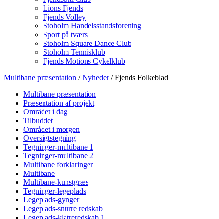
Lions Fjends
Fjends Volley
Stoholm Handelsstandsforening
Sport på tværs
Stoholm Square Dance Club
Stoholm Tennisklub
Fjends Motions Cykelklub
Multibane præsentation
/
Nyheder
/ Fjends Folkeblad
Multibane præsentation
Præsentation af projekt
Området i dag
Tilbuddet
Området i morgen
Oversigtstegning
Tegninger-multibane 1
Tegninger-multibane 2
Multibane forklaringer
Multibane
Multibane-kunstgræs
Tegninger-legeplads
Legeplads-gynger
Legeplads-snurre redskab
Legeplads-klatreredskab 1