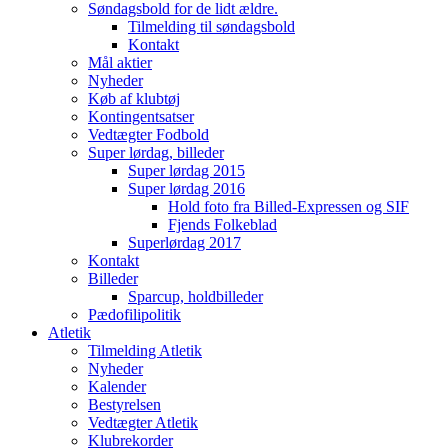
Søndagsbold for de lidt ældre.
Tilmelding til søndagsbold
Kontakt
Mål aktier
Nyheder
Køb af klubtøj
Kontingentsatser
Vedtægter Fodbold
Super lørdag, billeder
Super lørdag 2015
Super lørdag 2016
Hold foto fra Billed-Expressen og SIF
Fjends Folkeblad
Superlørdag 2017
Kontakt
Billeder
Sparcup, holdbilleder
Pædofilipolitik
Atletik
Tilmelding Atletik
Nyheder
Kalender
Bestyrelsen
Vedtægter Atletik
Klubrekorder