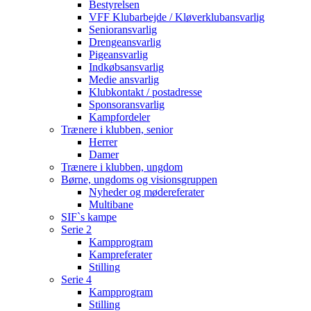
Bestyrelsen
VFF Klubarbejde / Kløverklubansvarlig
Senioransvarlig
Drengeansvarlig
Pigeansvarlig
Indkøbsansvarlig
Medie ansvarlig
Klubkontakt / postadresse
Sponsoransvarlig
Kampfordeler
Trænere i klubben, senior
Herrer
Damer
Trænere i klubben, ungdom
Børne, ungdoms og visionsgruppen
Nyheder og mødereferater
Multibane
SIF`s kampe
Serie 2
Kampprogram
Kampreferater
Stilling
Serie 4
Kampprogram
Stilling