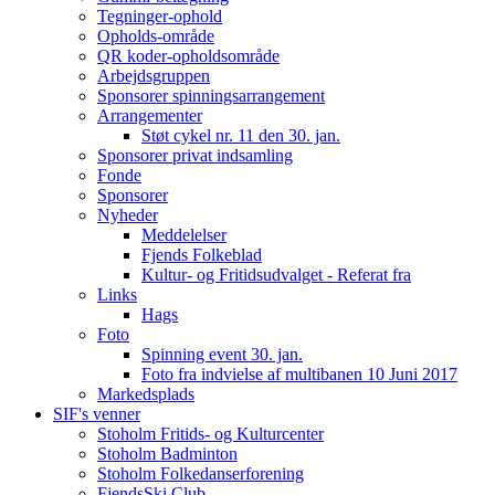
Tegninger-ophold
Opholds-område
QR koder-opholdsområde
Arbejdsgruppen
Sponsorer spinningsarrangement
Arrangementer
Støt cykel nr. 11 den 30. jan.
Sponsorer privat indsamling
Fonde
Sponsorer
Nyheder
Meddelelser
Fjends Folkeblad
Kultur- og Fritidsudvalget - Referat fra
Links
Hags
Foto
Spinning event 30. jan.
Foto fra indvielse af multibanen 10 Juni 2017
Markedsplads
SIF's venner
Stoholm Fritids- og Kulturcenter
Stoholm Badminton
Stoholm Folkedanserforening
FjendsSki Club