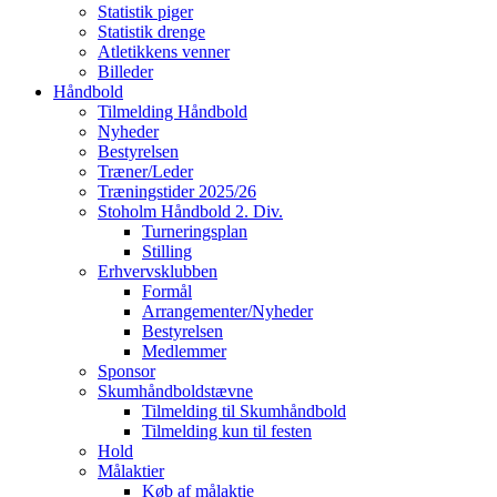
Statistik piger
Statistik drenge
Atletikkens venner
Billeder
Håndbold
Tilmelding Håndbold
Nyheder
Bestyrelsen
Træner/Leder
Træningstider 2025/26
Stoholm Håndbold 2. Div.
Turneringsplan
Stilling
Erhvervsklubben
Formål
Arrangementer/Nyheder
Bestyrelsen
Medlemmer
Sponsor
Skumhåndboldstævne
Tilmelding til Skumhåndbold
Tilmelding kun til festen
Hold
Målaktier
Køb af målaktie