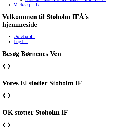
Markedsplads
Velkommen til Stoholm IFÂ´s
hjemmeside
Opret profil
Log ind
Besøg Børnenes Ven
❮
❯
Vores El støtter Stoholm IF
❮
❯
OK støtter Stoholm IF
❮
❯