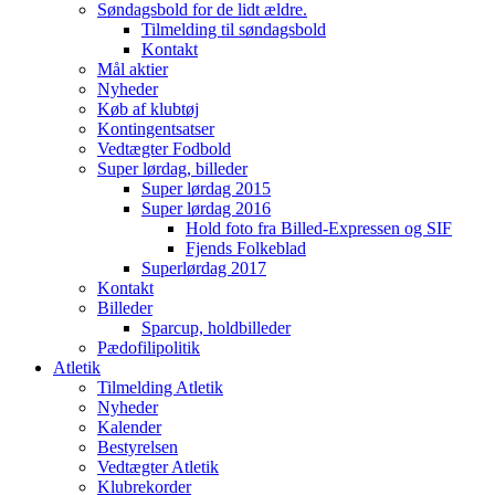
Søndagsbold for de lidt ældre.
Tilmelding til søndagsbold
Kontakt
Mål aktier
Nyheder
Køb af klubtøj
Kontingentsatser
Vedtægter Fodbold
Super lørdag, billeder
Super lørdag 2015
Super lørdag 2016
Hold foto fra Billed-Expressen og SIF
Fjends Folkeblad
Superlørdag 2017
Kontakt
Billeder
Sparcup, holdbilleder
Pædofilipolitik
Atletik
Tilmelding Atletik
Nyheder
Kalender
Bestyrelsen
Vedtægter Atletik
Klubrekorder