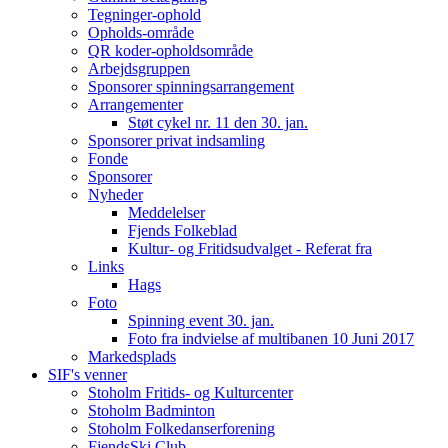
Tegninger-ophold
Opholds-område
QR koder-opholdsområde
Arbejdsgruppen
Sponsorer spinningsarrangement
Arrangementer
Støt cykel nr. 11 den 30. jan.
Sponsorer privat indsamling
Fonde
Sponsorer
Nyheder
Meddelelser
Fjends Folkeblad
Kultur- og Fritidsudvalget - Referat fra
Links
Hags
Foto
Spinning event 30. jan.
Foto fra indvielse af multibanen 10 Juni 2017
Markedsplads
SIF's venner
Stoholm Fritids- og Kulturcenter
Stoholm Badminton
Stoholm Folkedanserforening
FjendsSki Club