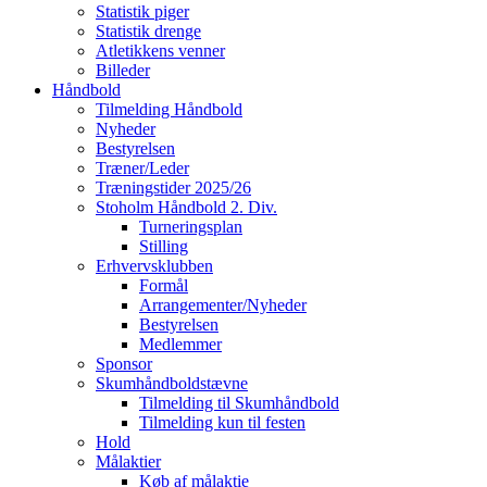
Statistik piger
Statistik drenge
Atletikkens venner
Billeder
Håndbold
Tilmelding Håndbold
Nyheder
Bestyrelsen
Træner/Leder
Træningstider 2025/26
Stoholm Håndbold 2. Div.
Turneringsplan
Stilling
Erhvervsklubben
Formål
Arrangementer/Nyheder
Bestyrelsen
Medlemmer
Sponsor
Skumhåndboldstævne
Tilmelding til Skumhåndbold
Tilmelding kun til festen
Hold
Målaktier
Køb af målaktie