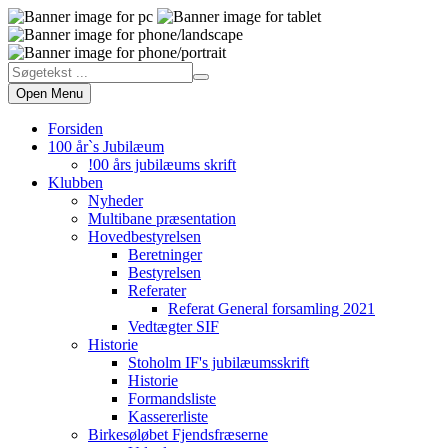
Open Menu
Forsiden
100 år`s Jubilæum
!00 års jubilæums skrift
Klubben
Nyheder
Multibane præsentation
Hovedbestyrelsen
Beretninger
Bestyrelsen
Referater
Referat General forsamling 2021
Vedtægter SIF
Historie
Stoholm IF's jubilæumsskrift
Historie
Formandsliste
Kassererliste
Birkesøløbet Fjendsfræserne