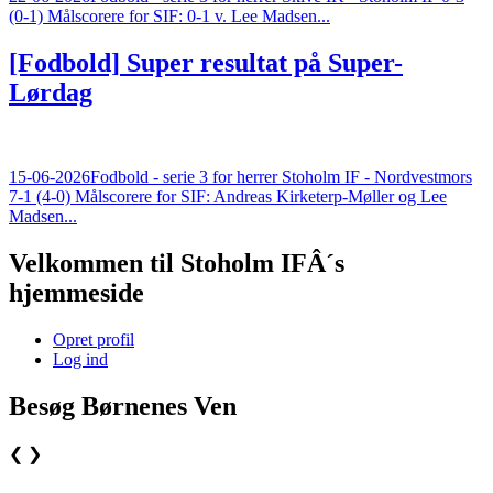
(0-1) Målscorere for SIF: 0-1 v. Lee Madsen...
[Fodbold]
Super resultat på Super-
Lørdag
15-06-2026
Fodbold - serie 3 for herrer Stoholm IF - Nordvestmors
7-1 (4-0) Målscorere for SIF: Andreas Kirketerp-Møller og Lee
Madsen...
Velkommen til Stoholm IFÂ´s
hjemmeside
Opret profil
Log ind
Besøg Børnenes Ven
❮
❯