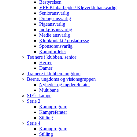
Bestyrelsen
VFF Klubarbejde / Kløverklubansvarlig
Senioransvarlig
Drengeansvarlig
Pigeansvarlig
Indkøbsansvarlig
Medie ansvarlig
Klubkontakt / postadresse
Sponsoransvarlig
Kampfordeler
Trænere i klubben, senior
Herrer
Damer
Trænere i klubben, ungdom
Børne, ungdoms og visionsgruppen
Nyheder og mødereferater
Multibane
SIF`s kampe
Serie 2
Kampprogram
Kampreferater
Stilling
Serie 4
Kampprogram
Stilling