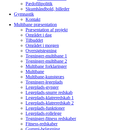
Pædofilipolitik
Skumhåndbold, billeder
Gymnastik
Kontakt
Multibane præsentation
Præsentation af projekt
Området i dag
Tilbuddet
Området i morgen
Oversigtstegning
Tegninger-multibane 1
Tegninger-multibane 2
Multibane forklaringer
Multibane
Multibane-kunstgræs
Tegninger-legeplads
Legeplads-gynger
Legeplads-snurre redskab
Legeplads-klatreredskab 1
Legeplads-klatreredskab 2
Legeplads-funktioner
Legeplads-rollelege
Tegninger-fitness redskaber
Fitness-redskaber
Gummi-belægning