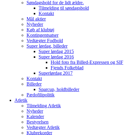
Søndagsbold for de lidt ældre.
Tilmelding til søndagsbold
Kontakt
Mål aktier
Nyheder
Køb af klubtøj
Kontingentsatser
Vedtægter Fodbold
Super lørdag, billeder
Super lørdag 2015
Super lørdag 2016
Hold foto fra Billed-Expressen og SIF
Fjends Folkeblad
Superlørdag 2017
Kontakt
Billeder
Sparcup, holdbilleder
Pædofilipolitik
Atletik
Tilmelding Atletik
Nyheder
Kalender
Bestyrelsen
Vedtægter Atletik
Klubrekorder