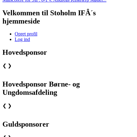
Velkommen til Stoholm IFÂ´s
hjemmeside
Opret profil
Log ind
Hovedsponsor
❮
❯
Hovedsponsor Børne- og
Ungdomsafdeling
❮
❯
Guldsponsorer