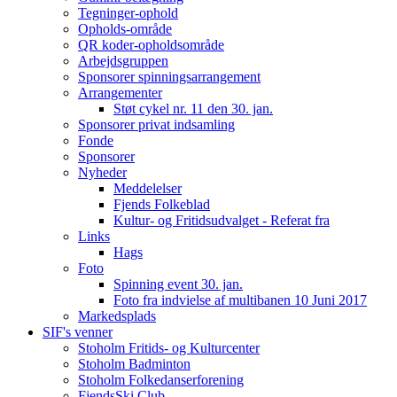
Tegninger-ophold
Opholds-område
QR koder-opholdsområde
Arbejdsgruppen
Sponsorer spinningsarrangement
Arrangementer
Støt cykel nr. 11 den 30. jan.
Sponsorer privat indsamling
Fonde
Sponsorer
Nyheder
Meddelelser
Fjends Folkeblad
Kultur- og Fritidsudvalget - Referat fra
Links
Hags
Foto
Spinning event 30. jan.
Foto fra indvielse af multibanen 10 Juni 2017
Markedsplads
SIF's venner
Stoholm Fritids- og Kulturcenter
Stoholm Badminton
Stoholm Folkedanserforening
FjendsSki Club