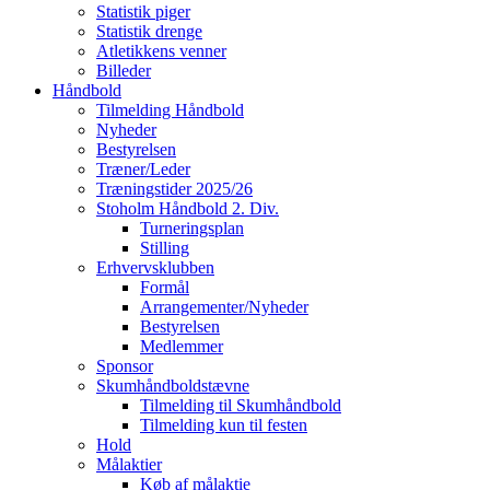
Statistik piger
Statistik drenge
Atletikkens venner
Billeder
Håndbold
Tilmelding Håndbold
Nyheder
Bestyrelsen
Træner/Leder
Træningstider 2025/26
Stoholm Håndbold 2. Div.
Turneringsplan
Stilling
Erhvervsklubben
Formål
Arrangementer/Nyheder
Bestyrelsen
Medlemmer
Sponsor
Skumhåndboldstævne
Tilmelding til Skumhåndbold
Tilmelding kun til festen
Hold
Målaktier
Køb af målaktie