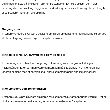
sejrsknus, et klap på skulderen, eller en trøstende omfavnelse til dem, som føler
nederlag eller har slået sig. Frygten for beskyldning om seksuelle overgreb må aldrig føre
til, at træneren ikke tør røre spillerne.
Omgangstone:
Trænere og ledere skal være bevidste om deres omgangstone med spillerne og derved
skabe et trygt og positivt miljø, hvor spillerne trives.
Trænere/lederes evt. samvær med børn og unge:
Trænere og ledere bør ikke bringe sig i situationer, som kan give anledning til
misforståelser. Især bør man være opmærksom på situationer, hvor træneren eller
lederen er alene med et barn/en ung i andre sammenhænge end i foreningsregi.
Trænere/ledere som rollemodeller:
Trænere skal være bevidste om deres rolle som formidler af fodboldens værdier. Det er
vigtigt, at trænere er bevidste om, at han/hun er rollemodel for spillerne.