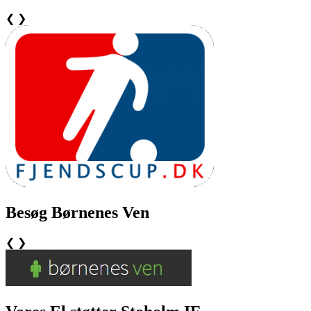
❮
❯
Besøg Børnenes Ven
❮
❯