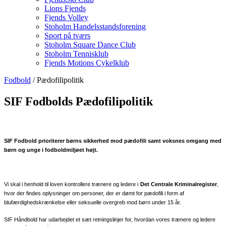
Lions Fjends
Fjends Volley
Stoholm Handelsstandsforening
Sport på tværs
Stoholm Square Dance Club
Stoholm Tennisklub
Fjends Motions Cykelklub
Fodbold
/ Pædofilipolitik
SIF Fodbolds Pædofilipolitik
SIF Fodbold prioriterer børns sikkerhed mod pædofili samt voksnes omgang med
børn og unge i fodboldmiljøet højt.
Vi skal i henhold til loven kontrollere trænere og ledere i
Det Centrale Kriminalregister
,
hvor der findes oplysninger om personer, der er dømt for pædofili i form af
blufærdighedskrænkelse eller seksuelle overgreb mod børn under 15 år.
SIF Håndbold har udarbejdet et sæt retningslinjer for, hvordan vores trænere og ledere