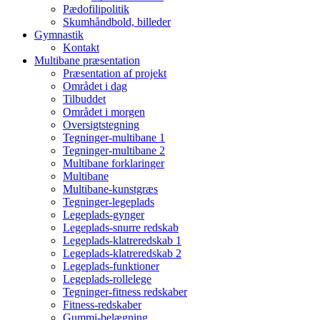
Pædofilipolitik
Skumhåndbold, billeder
Gymnastik
Kontakt
Multibane præsentation
Præsentation af projekt
Området i dag
Tilbuddet
Området i morgen
Oversigtstegning
Tegninger-multibane 1
Tegninger-multibane 2
Multibane forklaringer
Multibane
Multibane-kunstgræs
Tegninger-legeplads
Legeplads-gynger
Legeplads-snurre redskab
Legeplads-klatreredskab 1
Legeplads-klatreredskab 2
Legeplads-funktioner
Legeplads-rollelege
Tegninger-fitness redskaber
Fitness-redskaber
Gummi-belægning