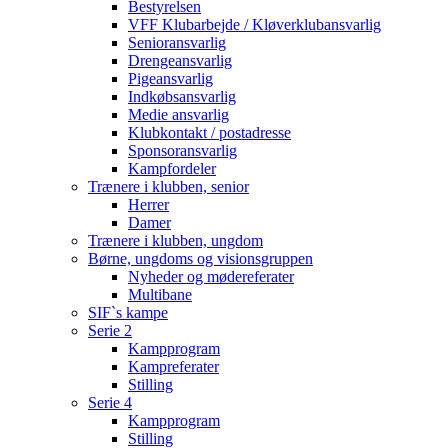
Bestyrelsen
VFF Klubarbejde / Kløverklubansvarlig
Senioransvarlig
Drengeansvarlig
Pigeansvarlig
Indkøbsansvarlig
Medie ansvarlig
Klubkontakt / postadresse
Sponsoransvarlig
Kampfordeler
Trænere i klubben, senior
Herrer
Damer
Trænere i klubben, ungdom
Børne, ungdoms og visionsgruppen
Nyheder og mødereferater
Multibane
SIF`s kampe
Serie 2
Kampprogram
Kampreferater
Stilling
Serie 4
Kampprogram
Stilling