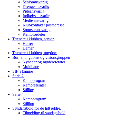
Senioransvarlig
Drengeansvarlig
Pigeansvarlig
Indkøbsansvarlig
Medie ansvarlig
Klubkontakt / postadresse
Sponsoransvarlig
Kampfordeler
Trænere i klubben, senior
Herrer
Damer
Trænere i klubben, ungdom
Børne, ungdoms og visionsgruppen
Nyheder og mødereferater
Multibane
SIF`s kampe
Serie 2
Kampprogram
Kampreferater
Stilling
Serie 4
Kampprogram
Stilling
Søndagsbold for de lidt ældre.
Tilmelding til søndagsbold