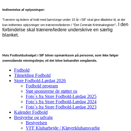
Indhentelse af oplysninger:
Trænere og ledere af hold med børn/unge under 15 år i SIF skal give tilladelse til, at der
. I den
kan indhentes oplysninger om træneren/lederen i
"Det Centrale Kriminalregister"
forbindelse skal trænere/ledere underskrive en særlig
blanket.
Hvis Fodboldudvalget i SIF bliver opmærksom på personer, som ikke følger
ovenstående retningslinjer, vil det blive behandlet omgående.
Fodbold
Tilmelding Fodbold
Store Fodbold-Lørdag 2026
Fodbold program
Støt sponsrerne de støtter os
Foto`s fra Store Fodbold-Lørdag 2025
Foto`s fra Store Fodbold-Lørdag 2024
Foto`s fra Store Fodbold-Lørdag 2023
Kalender Fodbold
Bestyrelse og udvalg
Bestyrelsen
VFF Klubarbejde / Kløverklubansvarlig