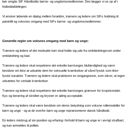
bør omgås SIF Håndbolds børne- og ungdomsmedlemmer. Den lægger vi os op af i
fodboldafdelingen.
Vi ønsker løbende en dialog mellem forældre, trænere og ledere om SIFs holdning til
pædofili og voksnes omgang med SIFs børne- og ungdomsmedlemmer.
Generelle regler om voksnes omgang med børn og unge:
Trænere og ledere af det modsatte køn skal holde sig ude fra omklædningsrum under
omklædning og bad.
Trænere og ledere skal respektere det enkelte barn/unges blufærdighed og være
bevidste om ikke at udsætte dem for seksuelle krænkelser af såvel fysisk som ikke-
fysisk karakter. Trænere og ledere skal praktisere en omgangstone, som sikrer, at ingen
udsættes for verbale krænkelser.
Trænere og ledere skal respektere det enkelte barn/unges grænser for kropskontakt.
Kys og berøring af skridtet og bryster er aldrig acceptable.
Trænere og ledere skal være bevidste om deres betydning som voksne rollemodeller for
børn og unge - og at de overfor børn og unge repræsenterer dansk håndbold.
En leders misbrug af sin position og erfaring i forhold til børn og unge er i øvrigt strafbart,
og kan anmeldes til politiet.