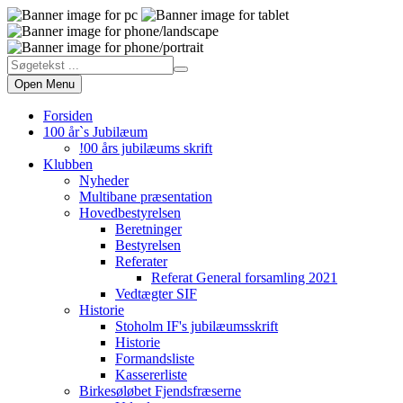
Open Menu
Forsiden
100 år`s Jubilæum
!00 års jubilæums skrift
Klubben
Nyheder
Multibane præsentation
Hovedbestyrelsen
Beretninger
Bestyrelsen
Referater
Referat General forsamling 2021
Vedtægter SIF
Historie
Stoholm IF's jubilæumsskrift
Historie
Formandsliste
Kassererliste
Birkesøløbet Fjendsfræserne