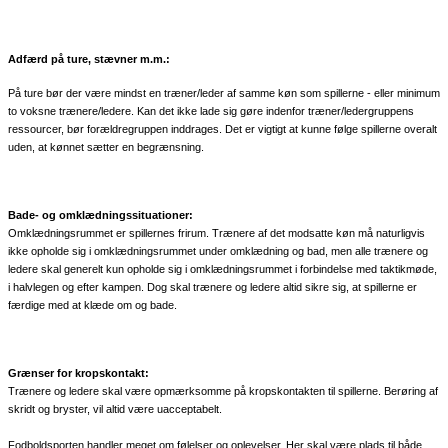
Adfærd på ture, stævner m.m.:
På ture bør der være mindst en træner/leder af samme køn som spillerne - eller minimum
to voksne trænere/ledere. Kan det ikke lade sig gøre indenfor træner/ledergruppens
ressourcer, bør forældregruppen inddrages. Det er vigtigt at kunne følge spillerne overalt
uden, at kønnet sætter en begrænsning.
Bade- og omklædningssituationer:
Omklædningsrummet er spillernes frirum. Trænere af det modsatte køn må naturligvis
ikke opholde sig i omklædningsrummet under omklædning og bad, men alle trænere og
ledere skal generelt kun opholde sig i omklædningsrummet i forbindelse med taktikmøde,
i halvlegen og efter kampen. Dog skal trænere og ledere altid sikre sig, at spillerne er
færdige med at klæde om og bade.
Grænser for kropskontakt:
Trænere og ledere skal være opmærksomme på kropskontakten til spillerne. Berøring af
skridt og bryster, vil altid være uacceptabelt.
Fodboldsporten handler meget om følelser og oplevelser. Her skal være plads til både