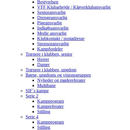
Bestyrelsen
VFF Klubarbejde / Kløverklubansvarlig
Senioransvarlig
Drengeansvarlig
Pigeansvarlig
Indkøbsansvarlig
Medie ansvarlig
Klubkontakt / postadresse
Sponsoransvarlig
Kampfordeler
Trænere i klubben, senior
Herrer
Damer
Trænere i klubben, ungdom
Børne, ungdoms og visionsgruppen
Nyheder og mødereferater
Multibane
SIF`s kampe
Serie 2
Kampprogram
Kampreferater
Stilling
Serie 4
Kampprogram
Stilling