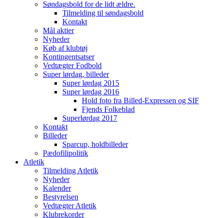
Søndagsbold for de lidt ældre.
Tilmelding til søndagsbold
Kontakt
Mål aktier
Nyheder
Køb af klubtøj
Kontingentsatser
Vedtægter Fodbold
Super lørdag, billeder
Super lørdag 2015
Super lørdag 2016
Hold foto fra Billed-Expressen og SIF
Fjends Folkeblad
Superlørdag 2017
Kontakt
Billeder
Sparcup, holdbilleder
Pædofilipolitik
Atletik
Tilmelding Atletik
Nyheder
Kalender
Bestyrelsen
Vedtægter Atletik
Klubrekorder