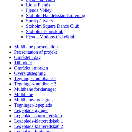
Lions Fjends
Fjends Volley
Stoholm Handelsstandsforening
Sport på tværs
Stoholm Square Dance Club
Stoholm Tennisklub
Fjends Motions Cykelklub
Multibane præsentation
Præsentation af projekt
Området i dag
Tilbuddet
Området i morgen
Oversigtstegning
Tegninger-multibane 1
Tegninger-multibane 2
Multibane forklaringer
Multibane
Multibane-kunstgræs
Tegninger-legeplads
Legeplads-gynger
Legeplads-snurre redskab
Legeplads-klatreredskab 1
Legeplads-klatreredskab 2
Legeplads-funktioner