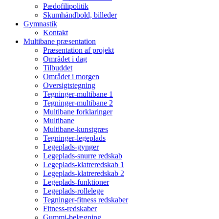
Pædofilipolitik
Skumhåndbold, billeder
Gymnastik
Kontakt
Multibane præsentation
Præsentation af projekt
Området i dag
Tilbuddet
Området i morgen
Oversigtstegning
Tegninger-multibane 1
Tegninger-multibane 2
Multibane forklaringer
Multibane
Multibane-kunstgræs
Tegninger-legeplads
Legeplads-gynger
Legeplads-snurre redskab
Legeplads-klatreredskab 1
Legeplads-klatreredskab 2
Legeplads-funktioner
Legeplads-rollelege
Tegninger-fitness redskaber
Fitness-redskaber
Gummi-belægning