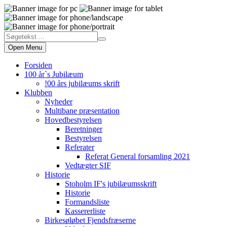
Open Menu
Forsiden
100 år`s Jubilæum
!00 års jubilæums skrift
Klubben
Nyheder
Multibane præsentation
Hovedbestyrelsen
Beretninger
Bestyrelsen
Referater
Referat General forsamling 2021
Vedtægter SIF
Historie
Stoholm IF's jubilæumsskrift
Historie
Formandsliste
Kassererliste
Birkesøløbet Fjendsfræserne