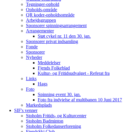
Tegninger-ophold
Opholds-område
QR koder-opholdsområde
Arbejdsgruppen
Sponsorer spinningsarrangement
Arrangementer
Støt cykel nr. 11 den 30. jan.
Sponsorer privat indsamling
Fonde
Sponsorer
Nyheder
Meddelelser
Fjends Folkeblad
Kultur- og Fritidsudvalget - Referat fra
Links
Hags
Foto
Spinning event 30. jan.
Foto fra indvielse af multibanen 10 Juni 2017
Markedsplads
SIF's venner
Stoholm Fritids- og Kulturcenter
Stoholm Badminton
Stoholm Folkedanserforening
FjendsSki Club