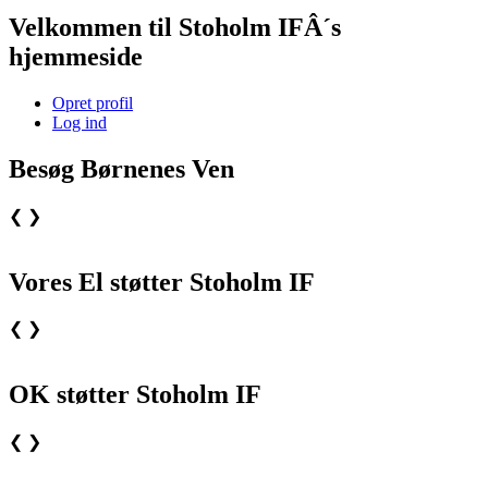
Velkommen til Stoholm IFÂ´s
hjemmeside
Opret profil
Log ind
Besøg Børnenes Ven
❮
❯
Vores El støtter Stoholm IF
❮
❯
OK støtter Stoholm IF
❮
❯