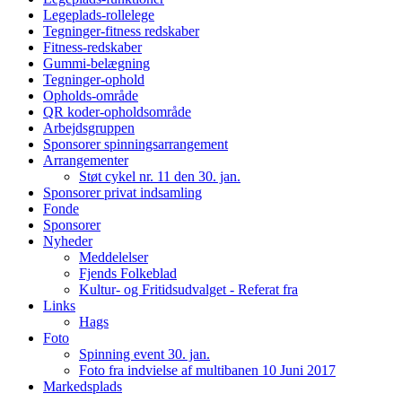
Legeplads-rollelege
Tegninger-fitness redskaber
Fitness-redskaber
Gummi-belægning
Tegninger-ophold
Opholds-område
QR koder-opholdsområde
Arbejdsgruppen
Sponsorer spinningsarrangement
Arrangementer
Støt cykel nr. 11 den 30. jan.
Sponsorer privat indsamling
Fonde
Sponsorer
Nyheder
Meddelelser
Fjends Folkeblad
Kultur- og Fritidsudvalget - Referat fra
Links
Hags
Foto
Spinning event 30. jan.
Foto fra indvielse af multibanen 10 Juni 2017
Markedsplads