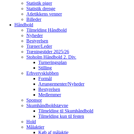
Statistik piger
Statistik drenge
Atletikkens venner
Billeder
Håndbold
Tilmelding Håndbold
Nyheder
Bestyrelsen
Træner/Leder
Træningstider 2025/26
Stoholm Håndbold 2. Div.
Turneringsplan
Stilling
Erhvervsklubben
Formål
Arrangementer/Nyheder
Bestyrelsen
Medlemmer
Sponsor
Skumhåndboldstævne
Tilmelding til Skumhåndbold
Tilmelding kun til festen
Hold
Målaktier
Køb af målaktie