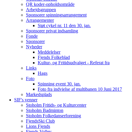
QR koder-opholdsområde
Arbejdsgruppen
Sponsorer spinningsarrangement
Arrangementer
Støt cykel nr. 11 den 30. jan.
Sponsorer privat indsamling
Fonde
Sponsorer
Nyheder
Meddelelser
Fjends Folkeblad
Kultur- og Fritidsudvalget - Referat fra
Links
Hags
Foto
Spinning event 30. jan.
Foto fra indvielse af multibanen 10 Juni 2017
Markedsplads
SIF's venner
Stoholm Fritids- og Kulturcenter
Stoholm Badminton
Stoholm Folkedanserforening
FjendsSki Club
Lions Fjends
Fjends Volley