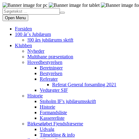
Open Menu
Forsiden
100 år`s Jubilæum
!00 års jubilæums skrift
Klubben
Nyheder
Multibane præsentation
Hovedbestyrelsen
Beretninger
Bestyrelsen
Referater
Referat General forsamling 2021
Vedtægter SIF
Historie
Stoholm IF's jubilæumsskrift
Historie
Formandsliste
Kassererliste
Birkesøløbet Fjendsfræserne
Udvalg
Tilmelding & info