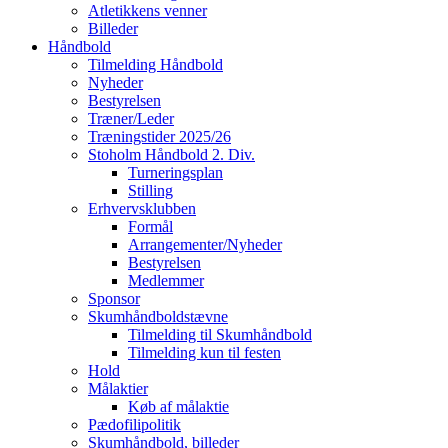
Atletikkens venner
Billeder
Håndbold
Tilmelding Håndbold
Nyheder
Bestyrelsen
Træner/Leder
Træningstider 2025/26
Stoholm Håndbold 2. Div.
Turneringsplan
Stilling
Erhvervsklubben
Formål
Arrangementer/Nyheder
Bestyrelsen
Medlemmer
Sponsor
Skumhåndboldstævne
Tilmelding til Skumhåndbold
Tilmelding kun til festen
Hold
Målaktier
Køb af målaktie
Pædofilipolitik
Skumhåndbold, billeder