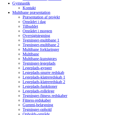
Gymnastik
Kontakt
Multibane præsentation
Præsentation af projekt
Området i dag
Tilbuddet
Området i morgen
Oversigtstegning
Tegninger-multibane 1
Tegninger-multibane 2
Multibane forklaringer
Multibane
Multibane-kunstgræs
Tegninger-legeplads
Legeplads-gynger
Legeplads-snurre redskab
Legeplads-klatreredskab 1
Legeplads-klatreredskab 2
Legeplads-funktioner
Legeplads-rollelege
Tegninger-fitness redskaber
Fitness-redskaber
Gummi-belægning
Tegninger-ophold
Opholds-område