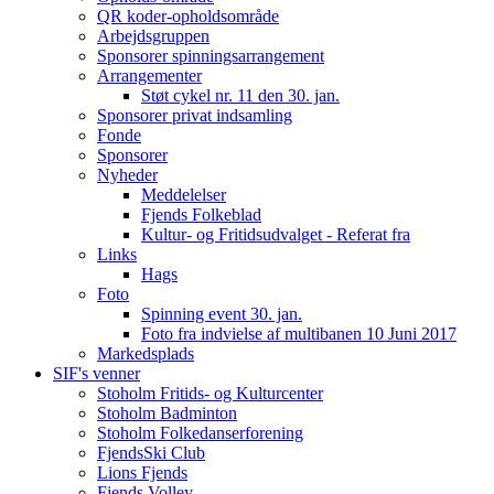
QR koder-opholdsområde
Arbejdsgruppen
Sponsorer spinningsarrangement
Arrangementer
Støt cykel nr. 11 den 30. jan.
Sponsorer privat indsamling
Fonde
Sponsorer
Nyheder
Meddelelser
Fjends Folkeblad
Kultur- og Fritidsudvalget - Referat fra
Links
Hags
Foto
Spinning event 30. jan.
Foto fra indvielse af multibanen 10 Juni 2017
Markedsplads
SIF's venner
Stoholm Fritids- og Kulturcenter
Stoholm Badminton
Stoholm Folkedanserforening
FjendsSki Club
Lions Fjends
Fjends Volley