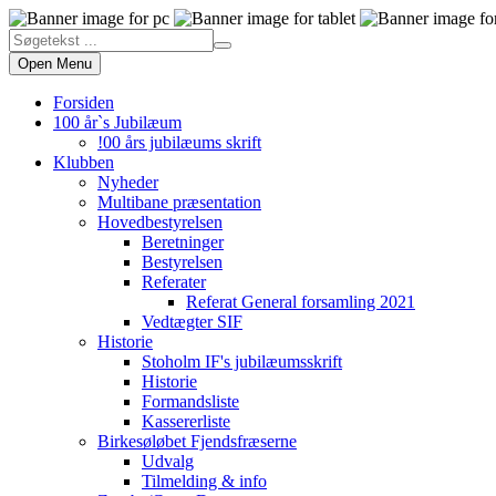
Open Menu
Forsiden
100 år`s Jubilæum
!00 års jubilæums skrift
Klubben
Nyheder
Multibane præsentation
Hovedbestyrelsen
Beretninger
Bestyrelsen
Referater
Referat General forsamling 2021
Vedtægter SIF
Historie
Stoholm IF's jubilæumsskrift
Historie
Formandsliste
Kassererliste
Birkesøløbet Fjendsfræserne
Udvalg
Tilmelding & info