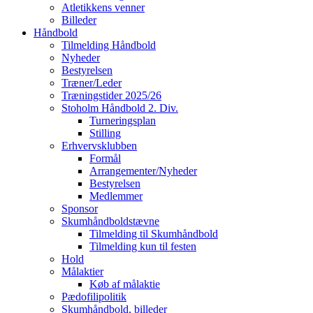
Atletikkens venner
Billeder
Håndbold
Tilmelding Håndbold
Nyheder
Bestyrelsen
Træner/Leder
Træningstider 2025/26
Stoholm Håndbold 2. Div.
Turneringsplan
Stilling
Erhvervsklubben
Formål
Arrangementer/Nyheder
Bestyrelsen
Medlemmer
Sponsor
Skumhåndboldstævne
Tilmelding til Skumhåndbold
Tilmelding kun til festen
Hold
Målaktier
Køb af målaktie
Pædofilipolitik
Skumhåndbold, billeder